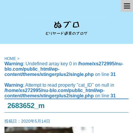
HOME
>
Warning
: Undefined array key 0 in
/home/xs272995/nu-
blo.com/public_html/wp-
content/themes/stingerplus2/single.php
on line
31
Warning
: Attempt to read property "cat_ID" on null in
/home/xs272995/nu-blo.com/public_html/wp-
content/themes/stingerplus2/single.php
on line
31
2683652_m
投稿日：
2020年5月14日