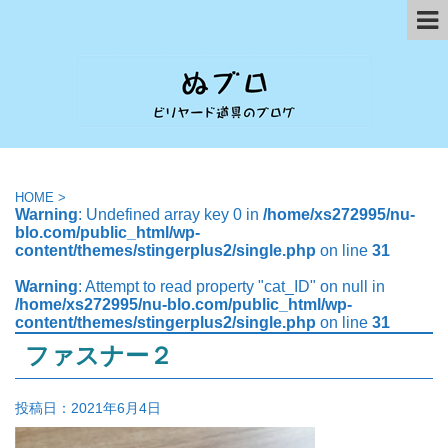
HOME
>
Warning
: Undefined array key 0 in
/home/xs272995/nu-
blo.com/public_html/wp-
content/themes/stingerplus2/single.php
on line
31
Warning
: Attempt to read property "cat_ID" on null in
/home/xs272995/nu-blo.com/public_html/wp-
content/themes/stingerplus2/single.php
on line
31
ファスナー２
投稿日：
2021年6月4日