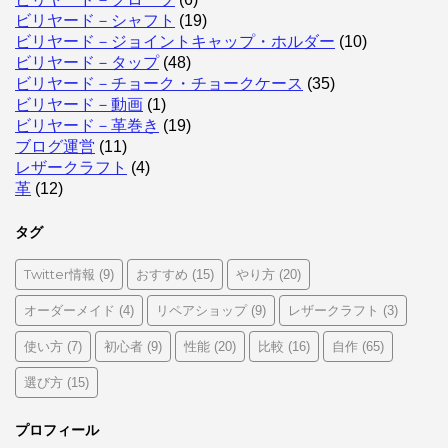
ビリヤード－シャフト
(19)
ビリヤード－ジョイントキャップ・ホルダー
(10)
ビリヤード－タップ
(48)
ビリヤード－チョーク・チョークケース
(35)
ビリヤード－動画
(1)
ビリヤード－革巻き
(19)
ブログ運営
(11)
レザークラフト
(4)
革
(12)
タグ
Twitter情報
おすすめ
やり方
(9)
(15)
(20)
オーダーメイド
リペアショップ
レザークラフト
(4)
(9)
(3)
使い方
初心者
性能
比較
自作
(7)
(9)
(20)
(16)
(65)
選び方
(15)
プロフィール