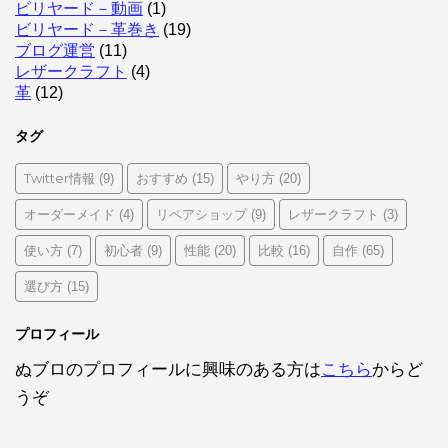
ビリヤード－動画
(1)
ビリヤード－革巻き
(19)
ブログ運営
(11)
レザークラフト
(4)
革
(12)
タグ
Twitter情報
おすすめ
やり方
(9)
(15)
(20)
オーダーメイド
リペアショップ
レザークラフト
(4)
(9)
(3)
使い方
初心者
性能
比較
自作
(7)
(9)
(20)
(16)
(65)
選び方
(15)
プロフィール
ぬブロのプロフィールに興味のある方は
こちら
からど
うぞ