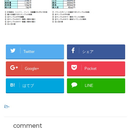
Twitter
シェア
Google+
Pocket
B!
はてブ
LINE
-
comment