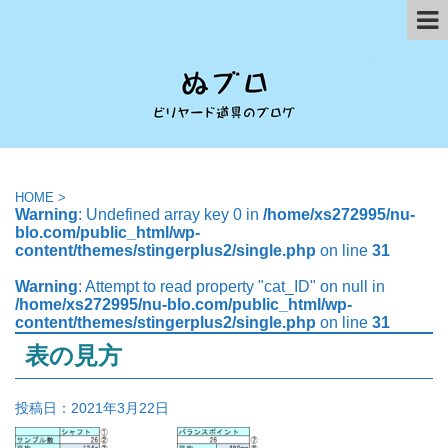
HOME
>
Warning
: Undefined array key 0 in
/home/xs272995/nu-
blo.com/public_html/wp-
content/themes/stingerplus2/single.php
on line
31
Warning
: Attempt to read property "cat_ID" on null in
/home/xs272995/nu-blo.com/public_html/wp-
content/themes/stingerplus2/single.php
on line
31
表の見方
投稿日：
2021年3月22日