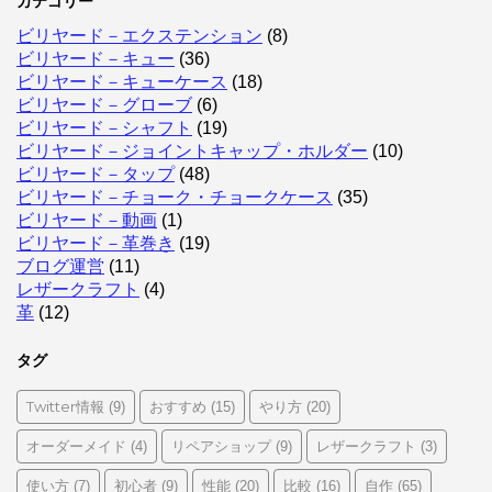
カテゴリー
ビリヤード－エクステンション
(8)
ビリヤード－キュー
(36)
ビリヤード－キューケース
(18)
ビリヤード－グローブ
(6)
ビリヤード－シャフト
(19)
ビリヤード－ジョイントキャップ・ホルダー
(10)
ビリヤード－タップ
(48)
ビリヤード－チョーク・チョークケース
(35)
ビリヤード－動画
(1)
ビリヤード－革巻き
(19)
ブログ運営
(11)
レザークラフト
(4)
革
(12)
タグ
Twitter情報
おすすめ
やり方
(9)
(15)
(20)
オーダーメイド
リペアショップ
レザークラフト
(4)
(9)
(3)
使い方
初心者
性能
比較
自作
(7)
(9)
(20)
(16)
(65)