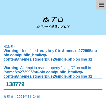
HOME
>
Warning
: Undefined array key 0 in
/home/xs272995/nu-
blo.com/public_html/wp-
content/themes/stingerplus2/single.php
on line
31
Warning
: Attempt to read property "cat_ID" on null in
/home/xs272995/nu-blo.com/public_html/wp-
content/themes/stingerplus2/single.php
on line
31
138779
投稿日：
2021年3月24日