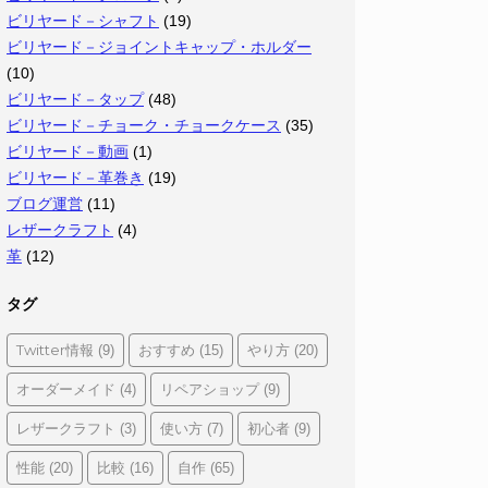
ビリヤード－シャフト
(19)
ビリヤード－ジョイントキャップ・ホルダー
(10)
ビリヤード－タップ
(48)
ビリヤード－チョーク・チョークケース
(35)
ビリヤード－動画
(1)
ビリヤード－革巻き
(19)
ブログ運営
(11)
レザークラフト
(4)
革
(12)
タグ
Twitter情報
おすすめ
やり方
(9)
(15)
(20)
オーダーメイド
リペアショップ
(4)
(9)
レザークラフト
使い方
初心者
(3)
(7)
(9)
性能
比較
自作
(20)
(16)
(65)