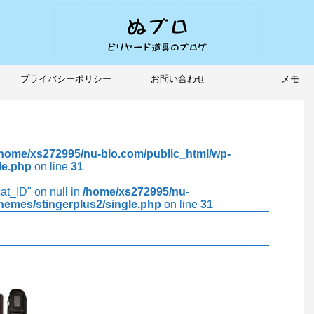
プライバシーポリシー
お問い合わせ
メモ
/home/xs272995/nu-blo.com/public_html/wp-
le.php
on line
31
cat_ID" on null in
/home/xs272995/nu-
hemes/stingerplus2/single.php
on line
31