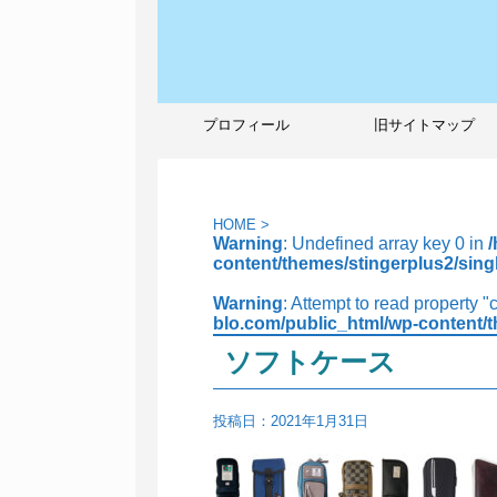
プロフィール
旧サイトマップ
HOME
>
Warning
: Undefined array key 0 in
content/themes/stingerplus2/sing
Warning
: Attempt to read property "
blo.com/public_html/wp-content/t
ソフトケース
投稿日：
2021年1月31日