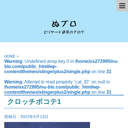
HOME
>
Warning
: Undefined array key 0 in
/home/xs272995/nu-
blo.com/public_html/wp-
content/themes/stingerplus2/single.php
on line
31
Warning
: Attempt to read property "cat_ID" on null in
/home/xs272995/nu-blo.com/public_html/wp-
content/themes/stingerplus2/single.php
on line
31
クロッチボコテ1
投稿日：
2022年5月13日