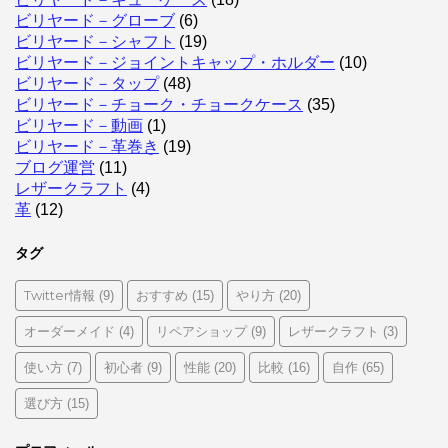
ビリヤード－グローブ
(6)
ビリヤード－シャフト
(19)
ビリヤード－ジョイントキャップ・ホルダー
(10)
ビリヤード－タップ
(48)
ビリヤード－チョーク・チョークケース
(35)
ビリヤード－動画
(1)
ビリヤード－革巻き
(19)
ブログ運営
(11)
レザークラフト
(4)
革
(12)
タグ
Twitter情報
おすすめ
やり方
(9)
(15)
(20)
オーダーメイド
リペアショップ
レザークラフト
(4)
(9)
(3)
使い方
初心者
性能
比較
自作
(7)
(9)
(20)
(16)
(65)
選び方
(15)