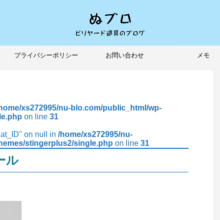
プライバシーポリシー
お問い合わせ
メモ
/home/xs272995/nu-blo.com/public_html/wp-
le.php
on line
31
cat_ID" on null in
/home/xs272995/nu-
hemes/stingerplus2/single.php
on line
31
ール