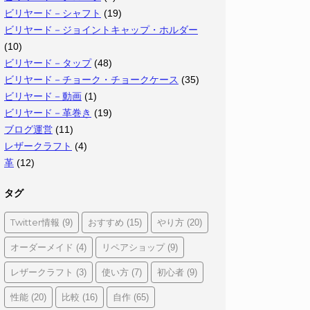
ビリヤード－シャフト
(19)
ビリヤード－ジョイントキャップ・ホルダー
(10)
ビリヤード－タップ
(48)
ビリヤード－チョーク・チョークケース
(35)
ビリヤード－動画
(1)
ビリヤード－革巻き
(19)
ブログ運営
(11)
レザークラフト
(4)
革
(12)
タグ
Twitter情報
おすすめ
やり方
(9)
(15)
(20)
オーダーメイド
リペアショップ
(4)
(9)
レザークラフト
使い方
初心者
(3)
(7)
(9)
性能
比較
自作
(20)
(16)
(65)