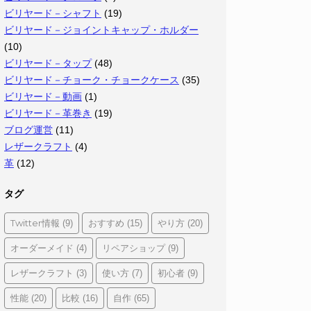
ビリヤード－シャフト
(19)
ビリヤード－ジョイントキャップ・ホルダー
(10)
ビリヤード－タップ
(48)
ビリヤード－チョーク・チョークケース
(35)
ビリヤード－動画
(1)
ビリヤード－革巻き
(19)
ブログ運営
(11)
レザークラフト
(4)
革
(12)
タグ
Twitter情報
おすすめ
やり方
(9)
(15)
(20)
オーダーメイド
リペアショップ
(4)
(9)
レザークラフト
使い方
初心者
(3)
(7)
(9)
性能
比較
自作
(20)
(16)
(65)