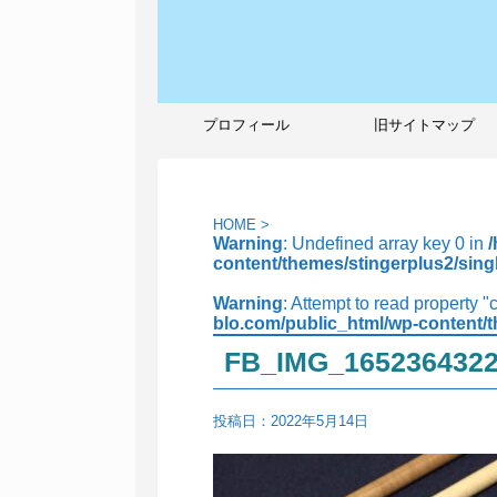
プロフィール
旧サイトマップ
HOME
>
Warning
: Undefined array key 0 in
content/themes/stingerplus2/sing
Warning
: Attempt to read property "
blo.com/public_html/wp-content/t
FB_IMG_165236432
投稿日：
2022年5月14日