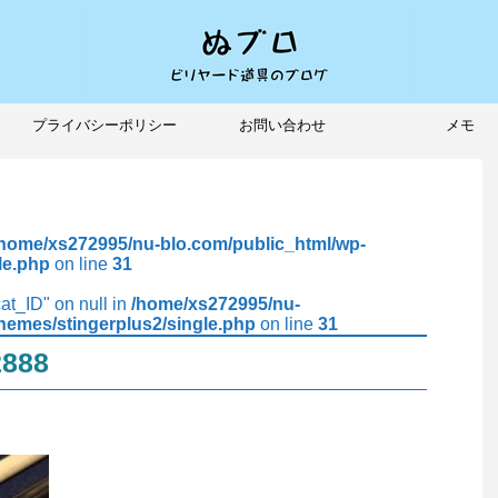
プライバシーポリシー
お問い合わせ
メモ
/home/xs272995/nu-blo.com/public_html/wp-
le.php
on line
31
cat_ID" on null in
/home/xs272995/nu-
hemes/stingerplus2/single.php
on line
31
2888