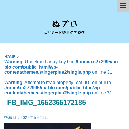
HOME
>
Warning
: Undefined array key 0 in
/home/xs272995/nu-
blo.com/public_html/wp-
content/themes/stingerplus2/single.php
on line
31
Warning
: Attempt to read property "cat_ID" on null in
/home/xs272995/nu-blo.com/public_html/wp-
content/themes/stingerplus2/single.php
on line
31
FB_IMG_1652365172185
投稿日：
2022年5月13日