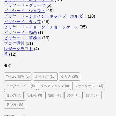
ビリヤード－グローブ
(6)
ビリヤード－シャフト
(19)
ビリヤード－ジョイントキャップ・ホルダー
(10)
ビリヤード－タップ
(48)
ビリヤード－チョーク・チョークケース
(35)
ビリヤード－動画
(1)
ビリヤード－革巻き
(19)
ブログ運営
(11)
レザークラフト
(4)
革
(12)
タグ
Twitter情報
おすすめ
やり方
(9)
(15)
(20)
オーダーメイド
リペアショップ
レザークラフト
(4)
(9)
(3)
使い方
初心者
性能
比較
自作
(7)
(9)
(20)
(16)
(65)
選び方
(15)