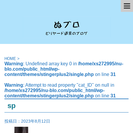
HOME
>
Warning
: Undefined array key 0 in
/home/xs272995/nu-
blo.com/public_html/wp-
content/themes/stingerplus2/single.php
on line
31
Warning
: Attempt to read property "cat_ID" on null in
/home/xs272995/nu-blo.com/public_html/wp-
content/themes/stingerplus2/single.php
on line
31
sp
投稿日：
2023年8月12日