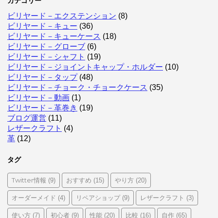
カテゴリー
ビリヤード－エクステンション
(8)
ビリヤード－キュー
(36)
ビリヤード－キューケース
(18)
ビリヤード－グローブ
(6)
ビリヤード－シャフト
(19)
ビリヤード－ジョイントキャップ・ホルダー
(10)
ビリヤード－タップ
(48)
ビリヤード－チョーク・チョークケース
(35)
ビリヤード－動画
(1)
ビリヤード－革巻き
(19)
ブログ運営
(11)
レザークラフト
(4)
革
(12)
タグ
Twitter情報
おすすめ
やり方
(9)
(15)
(20)
オーダーメイド
リペアショップ
レザークラフト
(4)
(9)
(3)
使い方
初心者
性能
比較
自作
(7)
(9)
(20)
(16)
(65)