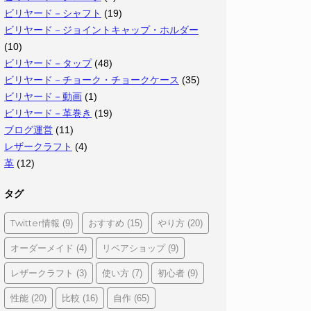
ビリヤード－シャフト
(19)
ビリヤード－ジョイントキャップ・ホルダー
(10)
ビリヤード－タップ
(48)
ビリヤード－チョーク・チョークケース
(35)
ビリヤード－動画
(1)
ビリヤード－革巻き
(19)
ブログ運営
(11)
レザークラフト
(4)
革
(12)
タグ
Twitter情報
おすすめ
やり方
(9)
(15)
(20)
オーダーメイド
リペアショップ
(4)
(9)
レザークラフト
使い方
初心者
(3)
(7)
(9)
性能
比較
自作
(20)
(16)
(65)