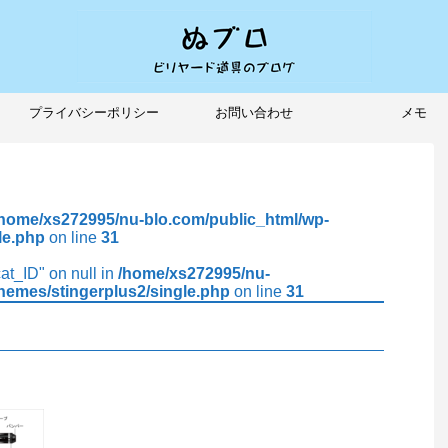
プライバシーポリシー
お問い合わせ
メモ
/home/xs272995/nu-blo.com/public_html/wp-
le.php
on line
31
cat_ID" on null in
/home/xs272995/nu-
hemes/stingerplus2/single.php
on line
31