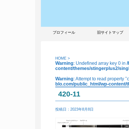
プロフィール
旧サイトマップ
HOME
>
Warning
: Undefined array key 0 in
content/themes/stingerplus2/sing
Warning
: Attempt to read property "
blo.com/public_html/wp-content/t
420-11
投稿日：
2023年8月8日