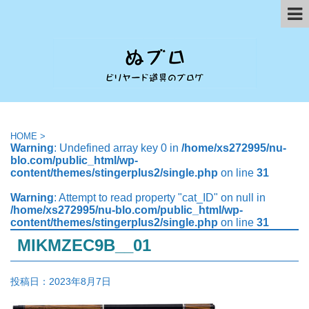
HOME
>
Warning
: Undefined array key 0 in
/home/xs272995/nu-
blo.com/public_html/wp-
content/themes/stingerplus2/single.php
on line
31
Warning
: Attempt to read property "cat_ID" on null in
/home/xs272995/nu-blo.com/public_html/wp-
content/themes/stingerplus2/single.php
on line
31
MIKMZEC9B__01
投稿日：
2023年8月7日