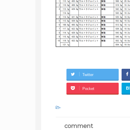
Twitter
B
Pocket
-
comment