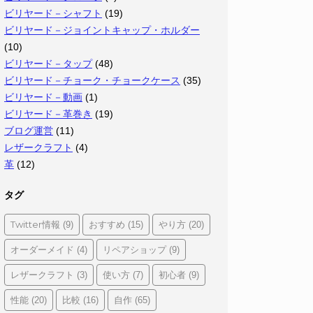
ビリヤード－シャフト
(19)
ビリヤード－ジョイントキャップ・ホルダー
(10)
ビリヤード－タップ
(48)
ビリヤード－チョーク・チョークケース
(35)
ビリヤード－動画
(1)
ビリヤード－革巻き
(19)
ブログ運営
(11)
レザークラフト
(4)
革
(12)
タグ
Twitter情報
おすすめ
やり方
(9)
(15)
(20)
オーダーメイド
リペアショップ
(4)
(9)
レザークラフト
使い方
初心者
(3)
(7)
(9)
性能
比較
自作
(20)
(16)
(65)