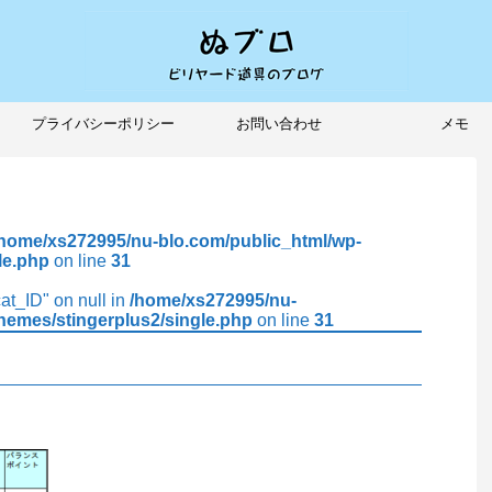
プライバシーポリシー
お問い合わせ
メモ
/home/xs272995/nu-blo.com/public_html/wp-
le.php
on line
31
cat_ID" on null in
/home/xs272995/nu-
hemes/stingerplus2/single.php
on line
31