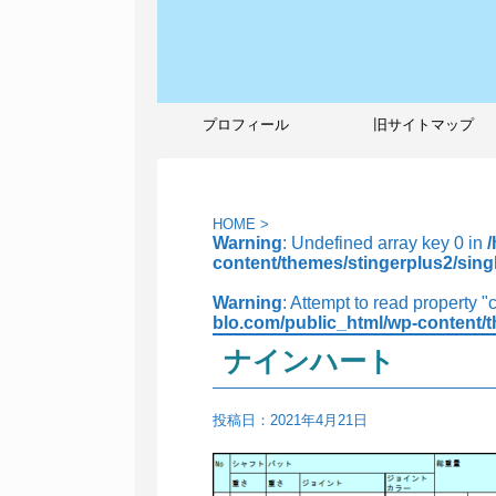
プロフィール
旧サイトマップ
HOME
>
Warning
: Undefined array key 0 in
content/themes/stingerplus2/sing
Warning
: Attempt to read property "
blo.com/public_html/wp-content/t
ナインハート
投稿日：
2021年4月21日