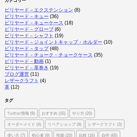
カテゴリー
ビリヤード－エクステンション
(8)
ビリヤード－キュー
(36)
ビリヤード－キューケース
(18)
ビリヤード－グローブ
(6)
ビリヤード－シャフト
(19)
ビリヤード－ジョイントキャップ・ホルダー
(10)
ビリヤード－タップ
(48)
ビリヤード－チョーク・チョークケース
(35)
ビリヤード－動画
(1)
ビリヤード－革巻き
(19)
ブログ運営
(11)
レザークラフト
(4)
革
(12)
タグ
Twitter情報
おすすめ
やり方
(9)
(15)
(20)
オーダーメイド
リペアショップ
レザークラフト
(4)
(9)
(3)
使い方
初心者
性能
比較
自作
(7)
(9)
(20)
(16)
(65)