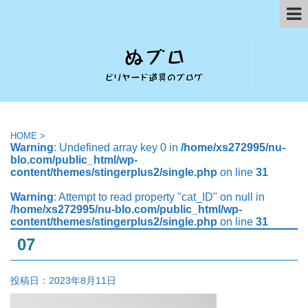
HOME
>
Warning
: Undefined array key 0 in
/home/xs272995/nu-
blo.com/public_html/wp-
content/themes/stingerplus2/single.php
on line
31
Warning
: Attempt to read property "cat_ID" on null in
/home/xs272995/nu-blo.com/public_html/wp-
content/themes/stingerplus2/single.php
on line
31
07
投稿日：
2023年8月11日