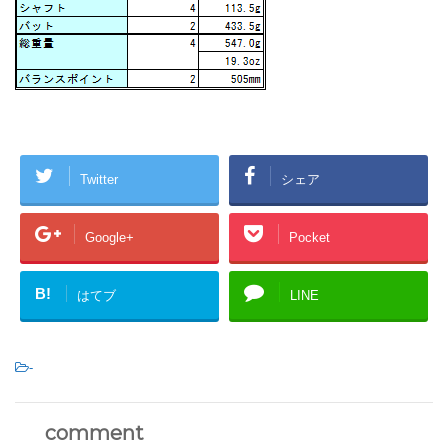
Twitter
シェア
Google+
Pocket
B!
はてブ
LINE
-
comment