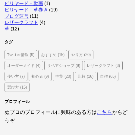
ビリヤード－動画
(1)
ビリヤード－革巻き
(19)
ブログ運営
(11)
レザークラフト
(4)
革
(12)
タグ
Twitter情報
おすすめ
やり方
(9)
(15)
(20)
オーダーメイド
リペアショップ
レザークラフト
(4)
(9)
(3)
使い方
初心者
性能
比較
自作
(7)
(9)
(20)
(16)
(65)
選び方
(15)
プロフィール
ぬブロのプロフィールに興味のある方は
こちら
からど
うぞ