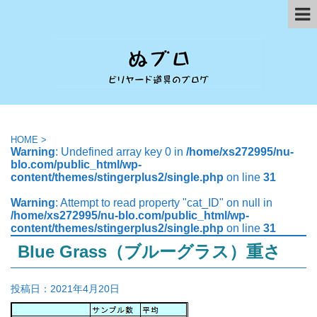
HOME
>
Warning
: Undefined array key 0 in
/home/xs272995/nu-
blo.com/public_html/wp-
content/themes/stingerplus2/single.php
on line
31
Warning
: Attempt to read property "cat_ID" on null in
/home/xs272995/nu-blo.com/public_html/wp-
content/themes/stingerplus2/single.php
on line
31
Blue Grass（ブルーグラス）重さ
投稿日：
2021年4月20日