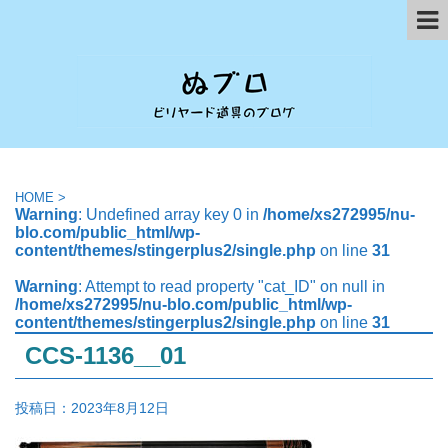
HOME
>
Warning
: Undefined array key 0 in
/home/xs272995/nu-
blo.com/public_html/wp-
content/themes/stingerplus2/single.php
on line
31
Warning
: Attempt to read property "cat_ID" on null in
/home/xs272995/nu-blo.com/public_html/wp-
content/themes/stingerplus2/single.php
on line
31
CCS-1136__01
投稿日：
2023年8月12日