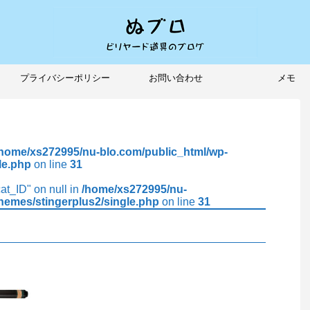
プライバシーポリシー
お問い合わせ
メモ
/home/xs272995/nu-blo.com/public_html/wp-
le.php
on line
31
cat_ID" on null in
/home/xs272995/nu-
hemes/stingerplus2/single.php
on line
31