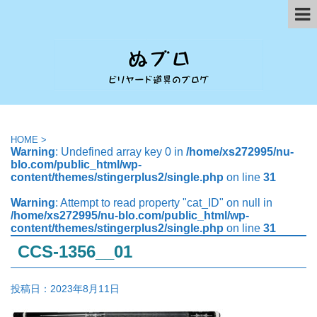
HOME
>
Warning
: Undefined array key 0 in
/home/xs272995/nu-
blo.com/public_html/wp-
content/themes/stingerplus2/single.php
on line
31
Warning
: Attempt to read property "cat_ID" on null in
/home/xs272995/nu-blo.com/public_html/wp-
content/themes/stingerplus2/single.php
on line
31
CCS-1356__01
投稿日：
2023年8月11日