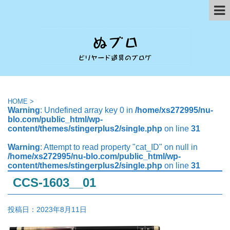
HOME
>
Warning
: Undefined array key 0 in
/home/xs272995/nu-
blo.com/public_html/wp-
content/themes/stingerplus2/single.php
on line
31
Warning
: Attempt to read property "cat_ID" on null in
/home/xs272995/nu-blo.com/public_html/wp-
content/themes/stingerplus2/single.php
on line
31
CCS-1603__01
投稿日：
2023年8月11日