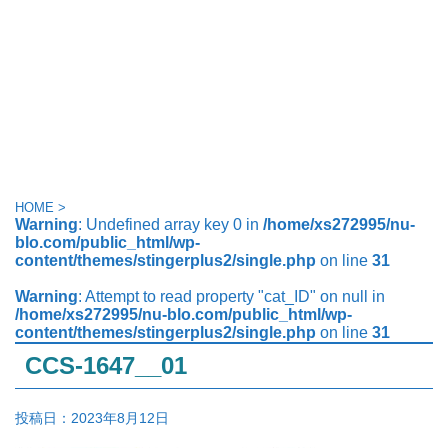
HOME
>
Warning
: Undefined array key 0 in
/home/xs272995/nu-
blo.com/public_html/wp-
content/themes/stingerplus2/single.php
on line
31
Warning
: Attempt to read property "cat_ID" on null in
/home/xs272995/nu-blo.com/public_html/wp-
content/themes/stingerplus2/single.php
on line
31
CCS-1647__01
投稿日：
2023年8月12日