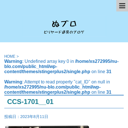
HOME
>
Warning
: Undefined array key 0 in
/home/xs272995/nu-
blo.com/public_html/wp-
content/themes/stingerplus2/single.php
on line
31
Warning
: Attempt to read property "cat_ID" on null in
/home/xs272995/nu-blo.com/public_html/wp-
content/themes/stingerplus2/single.php
on line
31
CCS-1701__01
投稿日：
2023年8月11日