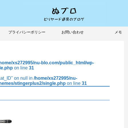
プライバシーポリシー
お問い合わせ
メモ
/home/xs272995/nu-blo.com/public_html/wp-
le.php
on line
31
cat_ID" on null in
/home/xs272995/nu-
hemes/stingerplus2/single.php
on line
31