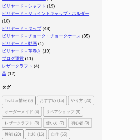
ビリヤード－シャフト
(19)
ビリヤード－ジョイントキャップ・ホルダー
(10)
ビリヤード－タップ
(48)
ビリヤード－チョーク・チョークケース
(35)
ビリヤード－動画
(1)
ビリヤード－革巻き
(19)
ブログ運営
(11)
レザークラフト
(4)
革
(12)
タグ
Twitter情報
おすすめ
やり方
(9)
(15)
(20)
オーダーメイド
リペアショップ
(4)
(9)
レザークラフト
使い方
初心者
(3)
(7)
(9)
性能
比較
自作
(20)
(16)
(65)