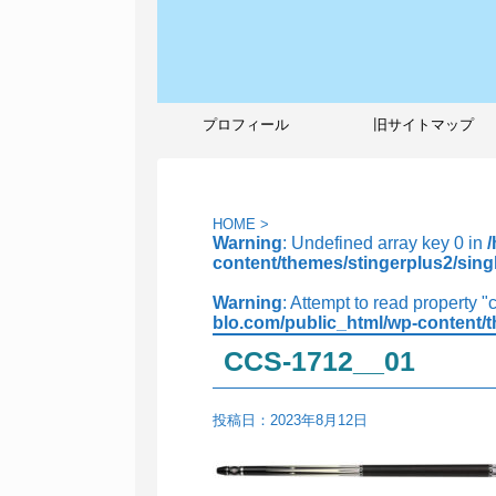
プロフィール
旧サイトマップ
HOME
>
Warning
: Undefined array key 0 in
content/themes/stingerplus2/sing
Warning
: Attempt to read property "
blo.com/public_html/wp-content/t
CCS-1712__01
投稿日：
2023年8月12日