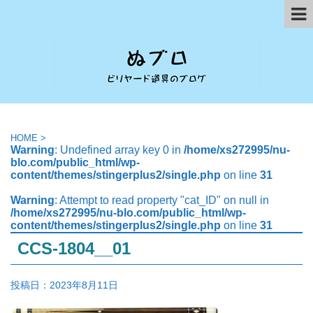
HOME
>
Warning
: Undefined array key 0 in
/home/xs272995/nu-
blo.com/public_html/wp-
content/themes/stingerplus2/single.php
on line
31
Warning
: Attempt to read property "cat_ID" on null in
/home/xs272995/nu-blo.com/public_html/wp-
content/themes/stingerplus2/single.php
on line
31
CCS-1804__01
投稿日：
2023年8月11日