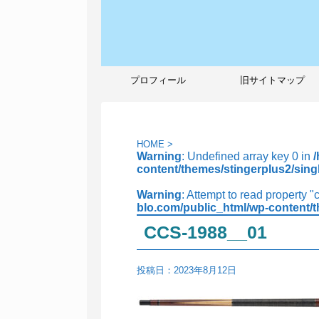
プロフィール
旧サイトマップ
HOME
>
Warning
: Undefined array key 0 in
content/themes/stingerplus2/sing
Warning
: Attempt to read property "
blo.com/public_html/wp-content/t
CCS-1988__01
投稿日：
2023年8月12日