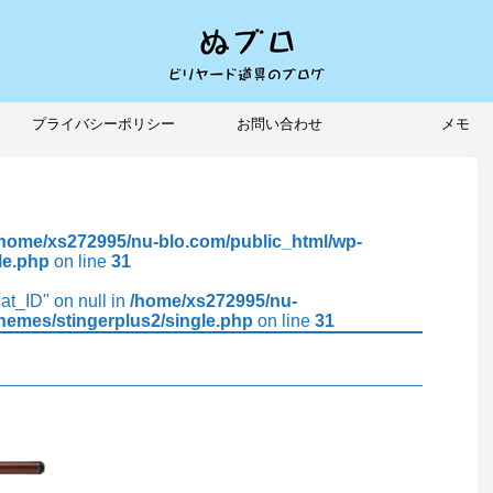
プライバシーポリシー
お問い合わせ
メモ
/home/xs272995/nu-blo.com/public_html/wp-
le.php
on line
31
cat_ID" on null in
/home/xs272995/nu-
hemes/stingerplus2/single.php
on line
31