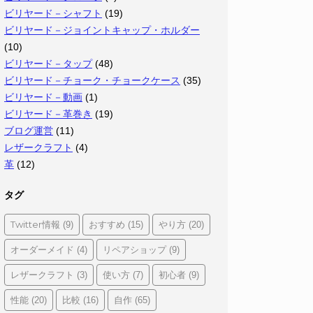
ビリヤード－シャフト
(19)
ビリヤード－ジョイントキャップ・ホルダー
(10)
ビリヤード－タップ
(48)
ビリヤード－チョーク・チョークケース
(35)
ビリヤード－動画
(1)
ビリヤード－革巻き
(19)
ブログ運営
(11)
レザークラフト
(4)
革
(12)
タグ
Twitter情報
おすすめ
やり方
(9)
(15)
(20)
オーダーメイド
リペアショップ
(4)
(9)
レザークラフト
使い方
初心者
(3)
(7)
(9)
性能
比較
自作
(20)
(16)
(65)