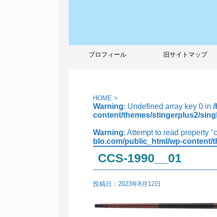
プロフィール
旧サイトマップ
HOME
>
Warning
: Undefined array key 0 in
content/themes/stingerplus2/sing
Warning
: Attempt to read property "
blo.com/public_html/wp-content/t
CCS-1990__01
投稿日：
2023年8月12日