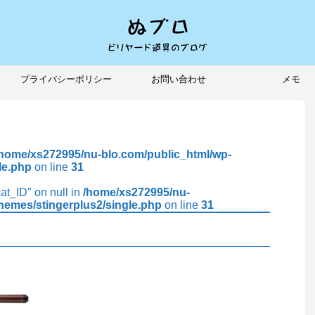
プライバシーポリシー
お問い合わせ
メモ
/home/xs272995/nu-blo.com/public_html/wp-
le.php
on line
31
cat_ID" on null in
/home/xs272995/nu-
hemes/stingerplus2/single.php
on line
31