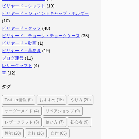
ビリヤード－シャフト
(19)
ビリヤード－ジョイントキャップ・ホルダー
(10)
ビリヤード－タップ
(48)
ビリヤード－チョーク・チョークケース
(35)
ビリヤード－動画
(1)
ビリヤード－革巻き
(19)
ブログ運営
(11)
レザークラフト
(4)
革
(12)
タグ
Twitter情報
おすすめ
やり方
(9)
(15)
(20)
オーダーメイド
リペアショップ
(4)
(9)
レザークラフト
使い方
初心者
(3)
(7)
(9)
性能
比較
自作
(20)
(16)
(65)