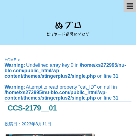
HOME
>
Warning
: Undefined array key 0 in
/home/xs272995/nu-
blo.com/public_html/wp-
content/themes/stingerplus2/single.php
on line
31
Warning
: Attempt to read property "cat_ID" on null in
/home/xs272995/nu-blo.com/public_html/wp-
content/themes/stingerplus2/single.php
on line
31
CCS-2179__01
投稿日：
2023年8月11日