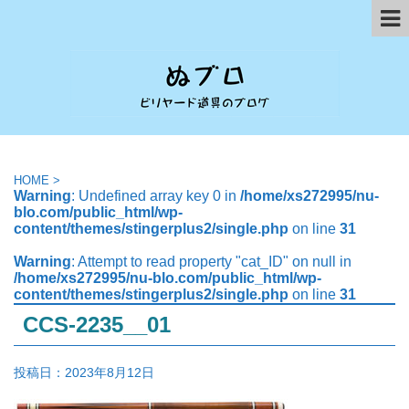
HOME
>
Warning
: Undefined array key 0 in
/home/xs272995/nu-
blo.com/public_html/wp-
content/themes/stingerplus2/single.php
on line
31
Warning
: Attempt to read property "cat_ID" on null in
/home/xs272995/nu-blo.com/public_html/wp-
content/themes/stingerplus2/single.php
on line
31
CCS-2235__01
投稿日：
2023年8月12日