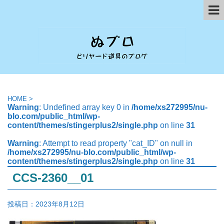
HOME
>
Warning
: Undefined array key 0 in
/home/xs272995/nu-
blo.com/public_html/wp-
content/themes/stingerplus2/single.php
on line
31
Warning
: Attempt to read property "cat_ID" on null in
/home/xs272995/nu-blo.com/public_html/wp-
content/themes/stingerplus2/single.php
on line
31
CCS-2360__01
投稿日：
2023年8月12日