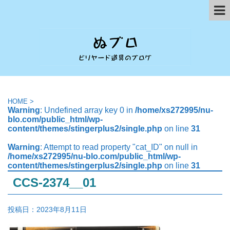
HOME
>
Warning
: Undefined array key 0 in
/home/xs272995/nu-
blo.com/public_html/wp-
content/themes/stingerplus2/single.php
on line
31
Warning
: Attempt to read property "cat_ID" on null in
/home/xs272995/nu-blo.com/public_html/wp-
content/themes/stingerplus2/single.php
on line
31
CCS-2374__01
投稿日：
2023年8月11日