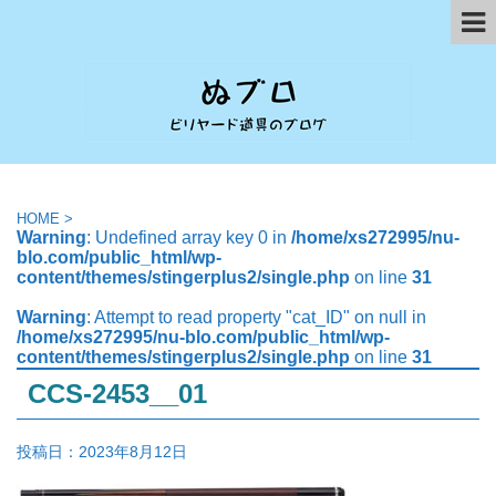
HOME
>
Warning
: Undefined array key 0 in
/home/xs272995/nu-
blo.com/public_html/wp-
content/themes/stingerplus2/single.php
on line
31
Warning
: Attempt to read property "cat_ID" on null in
/home/xs272995/nu-blo.com/public_html/wp-
content/themes/stingerplus2/single.php
on line
31
CCS-2453__01
投稿日：
2023年8月12日