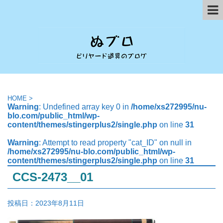
HOME
>
Warning
: Undefined array key 0 in
/home/xs272995/nu-
blo.com/public_html/wp-
content/themes/stingerplus2/single.php
on line
31
Warning
: Attempt to read property "cat_ID" on null in
/home/xs272995/nu-blo.com/public_html/wp-
content/themes/stingerplus2/single.php
on line
31
CCS-2473__01
投稿日：
2023年8月11日