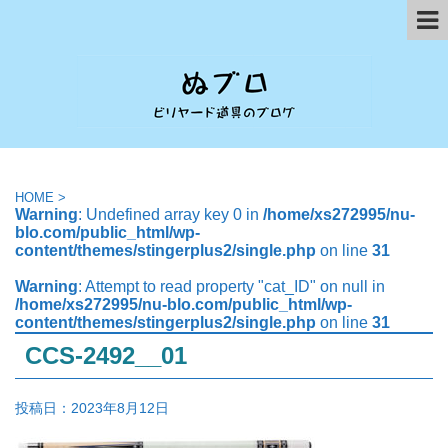
HOME
>
Warning
: Undefined array key 0 in
/home/xs272995/nu-
blo.com/public_html/wp-
content/themes/stingerplus2/single.php
on line
31
Warning
: Attempt to read property "cat_ID" on null in
/home/xs272995/nu-blo.com/public_html/wp-
content/themes/stingerplus2/single.php
on line
31
CCS-2492__01
投稿日：
2023年8月12日