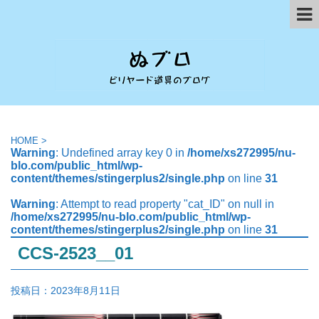
HOME
>
Warning
: Undefined array key 0 in
/home/xs272995/nu-
blo.com/public_html/wp-
content/themes/stingerplus2/single.php
on line
31
Warning
: Attempt to read property "cat_ID" on null in
/home/xs272995/nu-blo.com/public_html/wp-
content/themes/stingerplus2/single.php
on line
31
CCS-2523__01
投稿日：
2023年8月11日