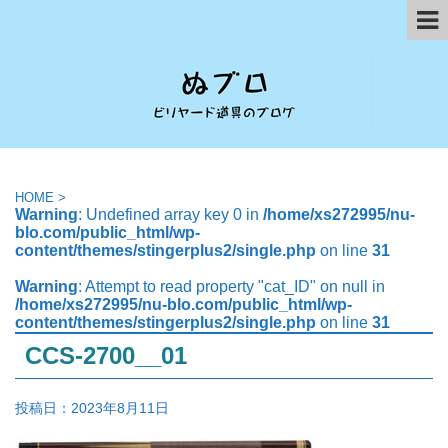
HOME
>
Warning
: Undefined array key 0 in
/home/xs272995/nu-
blo.com/public_html/wp-
content/themes/stingerplus2/single.php
on line
31
Warning
: Attempt to read property "cat_ID" on null in
/home/xs272995/nu-blo.com/public_html/wp-
content/themes/stingerplus2/single.php
on line
31
CCS-2700__01
投稿日：
2023年8月11日