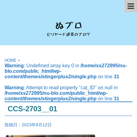
HOME
>
Warning
: Undefined array key 0 in
/home/xs272995/nu-
blo.com/public_html/wp-
content/themes/stingerplus2/single.php
on line
31
Warning
: Attempt to read property "cat_ID" on null in
/home/xs272995/nu-blo.com/public_html/wp-
content/themes/stingerplus2/single.php
on line
31
CCS-2703__01
投稿日：
2023年8月12日