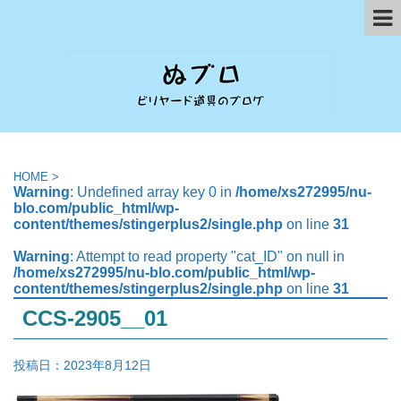
HOME
>
Warning
: Undefined array key 0 in
/home/xs272995/nu-
blo.com/public_html/wp-
content/themes/stingerplus2/single.php
on line
31
Warning
: Attempt to read property "cat_ID" on null in
/home/xs272995/nu-blo.com/public_html/wp-
content/themes/stingerplus2/single.php
on line
31
CCS-2905__01
投稿日：
2023年8月12日