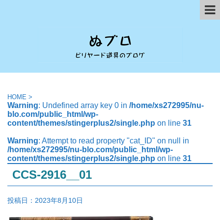
HOME
>
Warning
: Undefined array key 0 in
/home/xs272995/nu-
blo.com/public_html/wp-
content/themes/stingerplus2/single.php
on line
31
Warning
: Attempt to read property "cat_ID" on null in
/home/xs272995/nu-blo.com/public_html/wp-
content/themes/stingerplus2/single.php
on line
31
CCS-2916__01
投稿日：
2023年8月10日