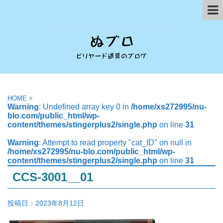
HOME
>
Warning
: Undefined array key 0 in
/home/xs272995/nu-
blo.com/public_html/wp-
content/themes/stingerplus2/single.php
on line
31
Warning
: Attempt to read property "cat_ID" on null in
/home/xs272995/nu-blo.com/public_html/wp-
content/themes/stingerplus2/single.php
on line
31
CCS-3001__01
投稿日：
2023年8月12日