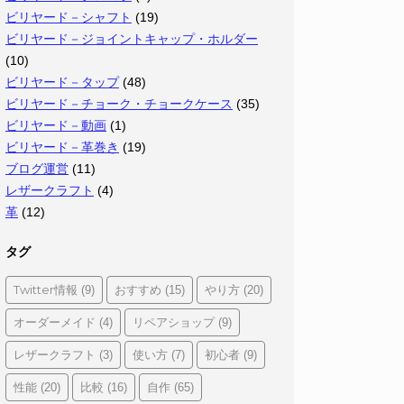
ビリヤード－シャフト
(19)
ビリヤード－ジョイントキャップ・ホルダー
(10)
ビリヤード－タップ
(48)
ビリヤード－チョーク・チョークケース
(35)
ビリヤード－動画
(1)
ビリヤード－革巻き
(19)
ブログ運営
(11)
レザークラフト
(4)
革
(12)
タグ
Twitter情報
おすすめ
やり方
(9)
(15)
(20)
オーダーメイド
リペアショップ
(4)
(9)
レザークラフト
使い方
初心者
(3)
(7)
(9)
性能
比較
自作
(20)
(16)
(65)