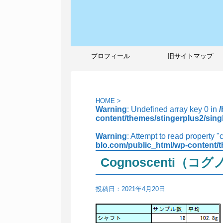
プロフィール
旧サイトマップ
HOME
>
Warning
: Undefined array key 0 in
content/themes/stingerplus2/sing
Warning
: Attempt to read property "
blo.com/public_html/wp-content/t
Cognoscenti（
投稿日：
2021年4月20日