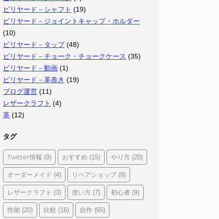
ビリヤード－シャフト
(19)
ビリヤード－ジョイントキャップ・ホルダー
(10)
ビリヤード－タップ
(48)
ビリヤード－チョーク・チョークケース
(35)
ビリヤード－動画
(1)
ビリヤード－革巻き
(19)
ブログ運営
(11)
レザークラフト
(4)
革
(12)
タグ
Twitter情報
おすすめ
やり方
(9)
(15)
(20)
オーダーメイド
リペアショップ
(4)
(9)
レザークラフト
使い方
初心者
(3)
(7)
(9)
性能
比較
自作
(20)
(16)
(65)