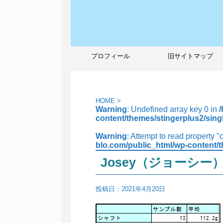
プロフィール
旧サイトマップ
HOME
>
Warning
: Undefined array key 0 in
content/themes/stingerplus2/sing
Warning
: Attempt to read property "
blo.com/public_html/wp-content/t
Josey（ジョーシー
投稿日：
2021年4月20日