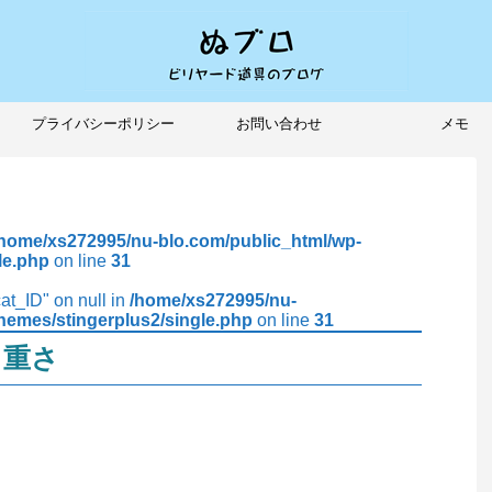
プライバシーポリシー
お問い合わせ
メモ
/home/xs272995/nu-blo.com/public_html/wp-
le.php
on line
31
cat_ID" on null in
/home/xs272995/nu-
hemes/stingerplus2/single.php
on line
31
）重さ