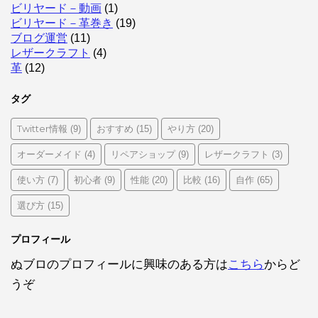
ビリヤード－動画
(1)
ビリヤード－革巻き
(19)
ブログ運営
(11)
レザークラフト
(4)
革
(12)
タグ
Twitter情報
おすすめ
やり方
(9)
(15)
(20)
オーダーメイド
リペアショップ
レザークラフト
(4)
(9)
(3)
使い方
初心者
性能
比較
自作
(7)
(9)
(20)
(16)
(65)
選び方
(15)
プロフィール
ぬブロのプロフィールに興味のある方は
こちら
からど
うぞ