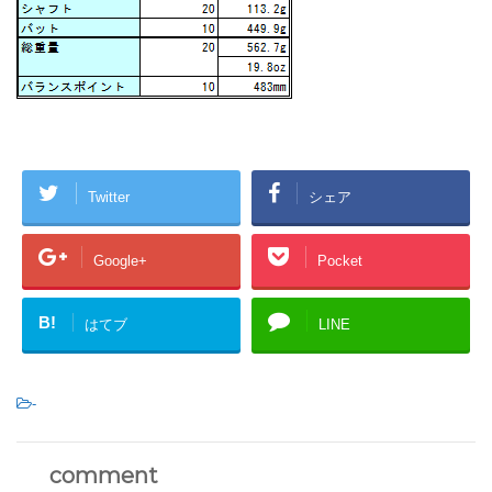
Twitter
シェア
Google+
Pocket
B!
はてブ
LINE
-
comment