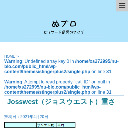
HOME
>
Warning
: Undefined array key 0 in
/home/xs272995/nu-
blo.com/public_html/wp-
content/themes/stingerplus2/single.php
on line
31
Warning
: Attempt to read property "cat_ID" on null in
/home/xs272995/nu-blo.com/public_html/wp-
content/themes/stingerplus2/single.php
on line
31
Josswest（ジョスウエスト）重さ
投稿日：
2021年4月20日