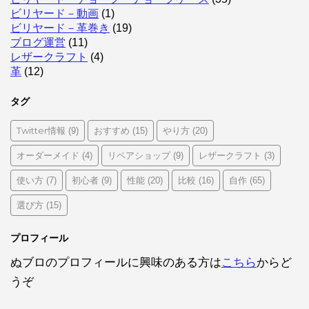
ビリヤード－動画
(1)
ビリヤード－革巻き
(19)
ブログ運営
(11)
レザークラフト
(4)
革
(12)
タグ
Twitter情報
おすすめ
やり方
(9)
(15)
(20)
オーダーメイド
リペアショップ
レザークラフト
(4)
(9)
(3)
使い方
初心者
性能
比較
自作
(7)
(9)
(20)
(16)
(65)
選び方
(15)
プロフィール
ぬブロのプロフィールに興味のある方は
こちら
からど
うぞ