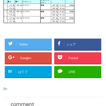
Twitter
シェア
Google+
Pocket
B!
はてブ
LINE
-
comment