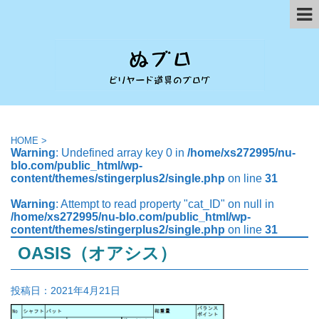
HOME
>
Warning
: Undefined array key 0 in
/home/xs272995/nu-
blo.com/public_html/wp-
content/themes/stingerplus2/single.php
on line
31
Warning
: Attempt to read property "cat_ID" on null in
/home/xs272995/nu-blo.com/public_html/wp-
content/themes/stingerplus2/single.php
on line
31
OASIS（オアシス）
投稿日：
2021年4月21日