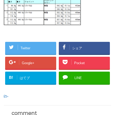
Twitter
シェア
Google+
Pocket
B!
はてブ
LINE
-
comment