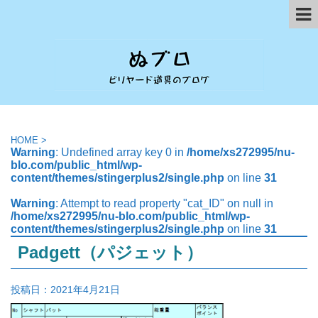
HOME
>
Warning
: Undefined array key 0 in
/home/xs272995/nu-
blo.com/public_html/wp-
content/themes/stingerplus2/single.php
on line
31
Warning
: Attempt to read property "cat_ID" on null in
/home/xs272995/nu-blo.com/public_html/wp-
content/themes/stingerplus2/single.php
on line
31
Padgett（パジェット）
投稿日：
2021年4月21日