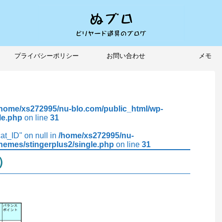
プライバシーポリシー
お問い合わせ
メモ
/home/xs272995/nu-blo.com/public_html/wp-
le.php
on line
31
cat_ID" on null in
/home/xs272995/nu-
hemes/stingerplus2/single.php
on line
31
ー）