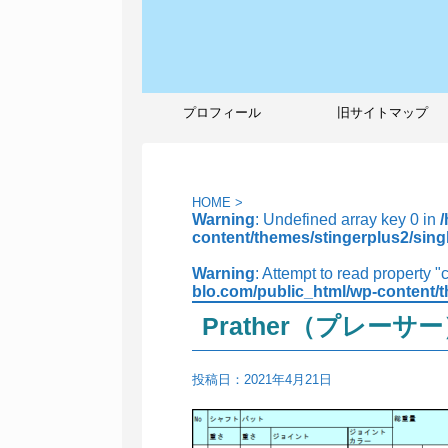
プロフィール
旧サイトマップ
HOME
>
Warning
: Undefined array key 0 in
content/themes/stingerplus2/sing
Warning
: Attempt to read property "
blo.com/public_html/wp-content/t
Prather（プレーサ
投稿日：
2021年4月21日