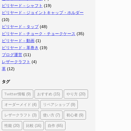
ビリヤード－シャフト
(19)
ビリヤード－ジョイントキャップ・ホルダー
(10)
ビリヤード－タップ
(48)
ビリヤード－チョーク・チョークケース
(35)
ビリヤード－動画
(1)
ビリヤード－革巻き
(19)
ブログ運営
(11)
レザークラフト
(4)
革
(12)
タグ
Twitter情報
おすすめ
やり方
(9)
(15)
(20)
オーダーメイド
リペアショップ
(4)
(9)
レザークラフト
使い方
初心者
(3)
(7)
(9)
性能
比較
自作
(20)
(16)
(65)