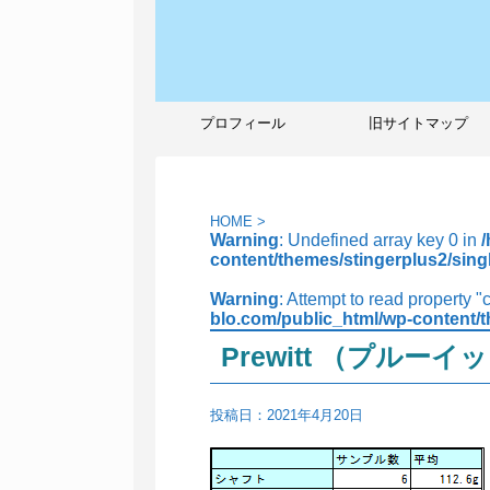
プロフィール
旧サイトマップ
HOME
>
Warning
: Undefined array key 0 in
content/themes/stingerplus2/sing
Warning
: Attempt to read property "
blo.com/public_html/wp-content/t
Prewitt （プルー
投稿日：
2021年4月20日