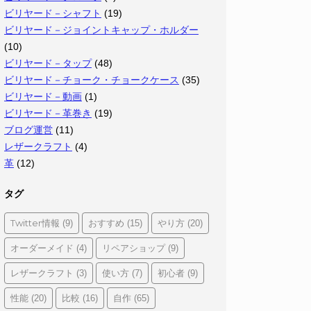
ビリヤード－シャフト
(19)
ビリヤード－ジョイントキャップ・ホルダー
(10)
ビリヤード－タップ
(48)
ビリヤード－チョーク・チョークケース
(35)
ビリヤード－動画
(1)
ビリヤード－革巻き
(19)
ブログ運営
(11)
レザークラフト
(4)
革
(12)
タグ
Twitter情報
おすすめ
やり方
(9)
(15)
(20)
オーダーメイド
リペアショップ
(4)
(9)
レザークラフト
使い方
初心者
(3)
(7)
(9)
性能
比較
自作
(20)
(16)
(65)