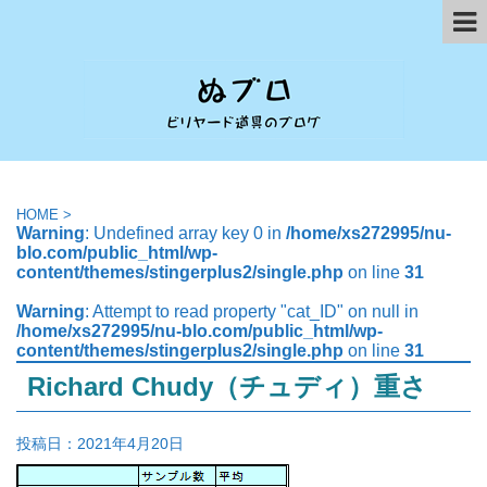
HOME
>
Warning
: Undefined array key 0 in
/home/xs272995/nu-
blo.com/public_html/wp-
content/themes/stingerplus2/single.php
on line
31
Warning
: Attempt to read property "cat_ID" on null in
/home/xs272995/nu-blo.com/public_html/wp-
content/themes/stingerplus2/single.php
on line
31
Richard Chudy（チュディ）重さ
投稿日：
2021年4月20日