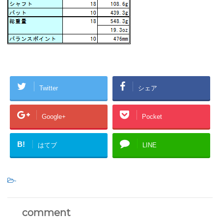
Twitter
シェア
Google+
Pocket
B!
はてブ
LINE
-
comment