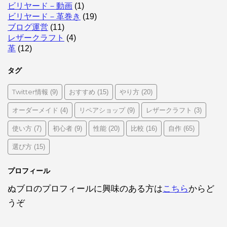
ビリヤード－動画
(1)
ビリヤード－革巻き
(19)
ブログ運営
(11)
レザークラフト
(4)
革
(12)
タグ
Twitter情報
おすすめ
やり方
(9)
(15)
(20)
オーダーメイド
リペアショップ
レザークラフト
(4)
(9)
(3)
使い方
初心者
性能
比較
自作
(7)
(9)
(20)
(16)
(65)
選び方
(15)
プロフィール
ぬブロのプロフィールに興味のある方は
こちら
からど
うぞ