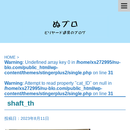
HOME
>
Warning
: Undefined array key 0 in
/home/xs272995/nu-
blo.com/public_html/wp-
content/themes/stingerplus2/single.php
on line
31
Warning
: Attempt to read property "cat_ID" on null in
/home/xs272995/nu-blo.com/public_html/wp-
content/themes/stingerplus2/single.php
on line
31
shaft_th
投稿日：
2023年8月11日