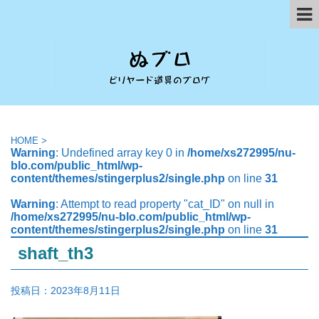
HOME
>
Warning
: Undefined array key 0 in
/home/xs272995/nu-
blo.com/public_html/wp-
content/themes/stingerplus2/single.php
on line
31
Warning
: Attempt to read property "cat_ID" on null in
/home/xs272995/nu-blo.com/public_html/wp-
content/themes/stingerplus2/single.php
on line
31
shaft_th3
投稿日：
2023年8月11日