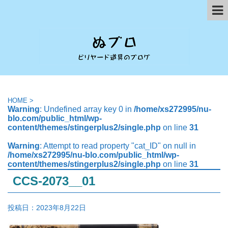
HOME
>
Warning
: Undefined array key 0 in
/home/xs272995/nu-
blo.com/public_html/wp-
content/themes/stingerplus2/single.php
on line
31
Warning
: Attempt to read property "cat_ID" on null in
/home/xs272995/nu-blo.com/public_html/wp-
content/themes/stingerplus2/single.php
on line
31
CCS-2073__01
投稿日：
2023年8月22日