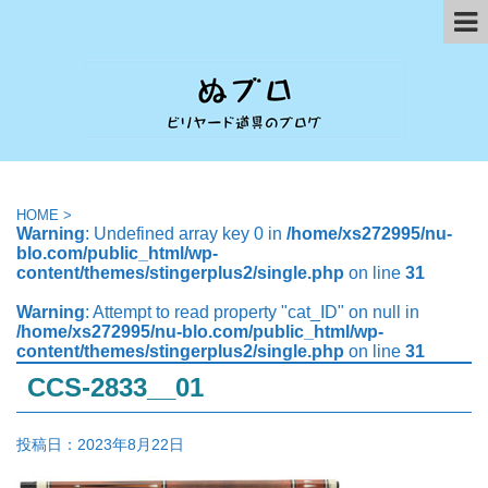
HOME
>
Warning
: Undefined array key 0 in
/home/xs272995/nu-
blo.com/public_html/wp-
content/themes/stingerplus2/single.php
on line
31
Warning
: Attempt to read property "cat_ID" on null in
/home/xs272995/nu-blo.com/public_html/wp-
content/themes/stingerplus2/single.php
on line
31
CCS-2833__01
投稿日：
2023年8月22日